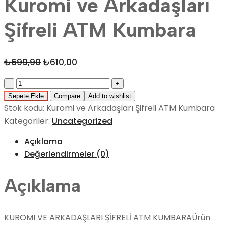
Kuromi ve Arkadaşları
Şifreli ATM Kumbara
₺
699,90
Orijinal
₺
610,00
Şu
fiyat:
andaki
Quantity
₺699,90.
fiyat:
Sepete Ekle
Compare
Add to wishlist
₺610,00.
Stok kodu:
Kuromi ve Arkadaşları Şifreli ATM Kumbara
Kategoriler:
Uncategorized
Açıklama
Değerlendirmeler (0)
Açıklama
KUROMI VE ARKADAŞLARI ŞİFRELİ ATM KUMBARAÜrün