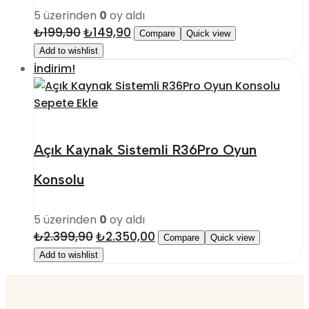
5 üzerinden
0
oy aldı
₺
199,90
Orijinal
₺
149,90
Şu
Compare
Quick view
fiyat:
andaki
Add to wishlist
₺199,90.
fiyat:
İndirim!
₺149,90.
Sepete Ekle
Açık Kaynak Sistemli R36Pro Oyun
Konsolu
5 üzerinden
0
oy aldı
₺
2.399,90
Orijinal
₺
2.350,00
Şu
Compare
Quick view
fiyat:
andaki
Add to wishlist
₺2.399,90.
fiyat:
₺2.350,00.