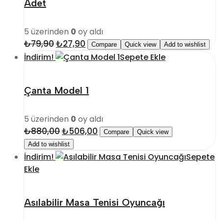
Adet
5 üzerinden
0
oy aldı
₺
79,90
Orijinal
₺
27,90
Şu
Compare
Quick view
Add to wishlist
fiyat:
andaki
İndirim!
Sepete Ekle
₺79,90.
fiyat:
₺27,90.
Çanta Model 1
5 üzerinden
0
oy aldı
₺
880,00
Orijinal
₺
506,00
Şu
Compare
Quick view
fiyat:
andaki
Add to wishlist
₺880,00.
fiyat:
İndirim!
Sepete
₺506,00.
Ekle
Asılabilir Masa Tenisi Oyuncağı