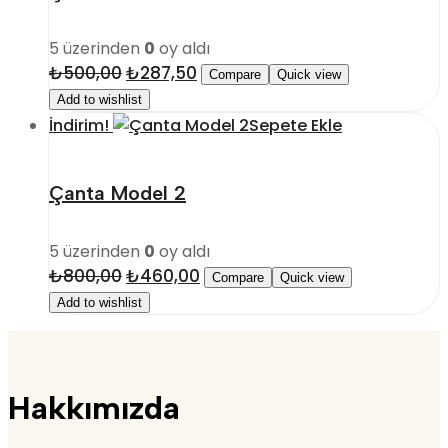
5 üzerinden
0
oy aldı
₺
500,00
Orijinal
₺
287,50
Şu
Compare
Quick view
fiyat:
andaki
Add to wishlist
₺500,00.
fiyat:
İndirim!
Sepete Ekle
₺287,50.
Çanta Model 2
5 üzerinden
0
oy aldı
₺
800,00
Orijinal
₺
460,00
Şu
Compare
Quick view
fiyat:
andaki
Add to wishlist
₺800,00.
fiyat:
₺460,00.
Hakkımızda