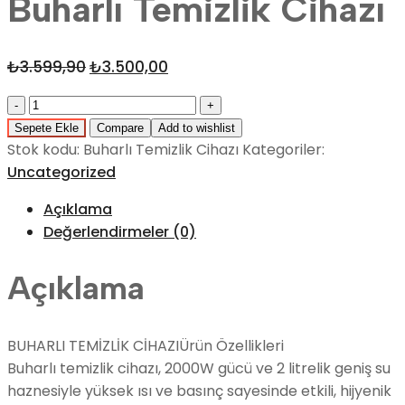
Buharlı Temizlik Cihazı
₺
3.599,90
Orijinal
₺
3.500,00
Şu
fiyat:
andaki
Quantity
₺3.599,90.
fiyat:
Sepete Ekle
Compare
Add to wishlist
₺3.500,00.
Stok kodu:
Buharlı Temizlik Cihazı
Kategoriler:
Uncategorized
Açıklama
Değerlendirmeler (0)
Açıklama
BUHARLI TEMİZLİK CİHAZIÜrün Özellikleri
Buharlı temizlik cihazı, 2000W gücü ve 2 litrelik geniş su
haznesiyle yüksek ısı ve basınç sayesinde etkili, hijyenik