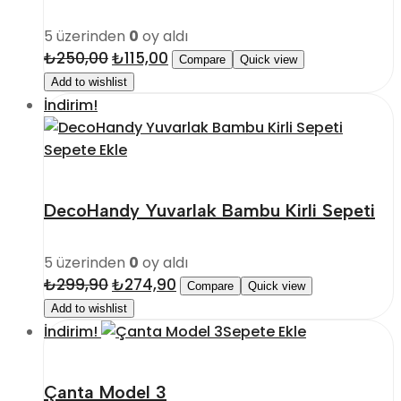
5 üzerinden
0
oy aldı
₺
250,00
Orijinal
₺
115,00
Şu
Compare
Quick view
fiyat:
andaki
Add to wishlist
₺250,00.
fiyat:
İndirim!
₺115,00.
Sepete Ekle
DecoHandy Yuvarlak Bambu Kirli Sepeti
5 üzerinden
0
oy aldı
₺
299,90
Orijinal
₺
274,90
Şu
Compare
Quick view
fiyat:
andaki
Add to wishlist
₺299,90.
fiyat:
İndirim!
Sepete Ekle
₺274,90.
Çanta Model 3